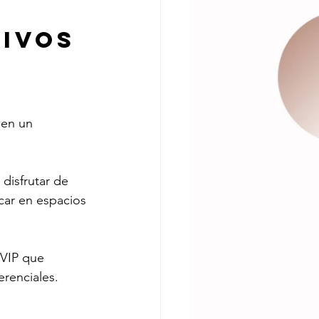
sivos
 en un 
disfrutar de 
car en espacios 
 VIP que 
erenciales.