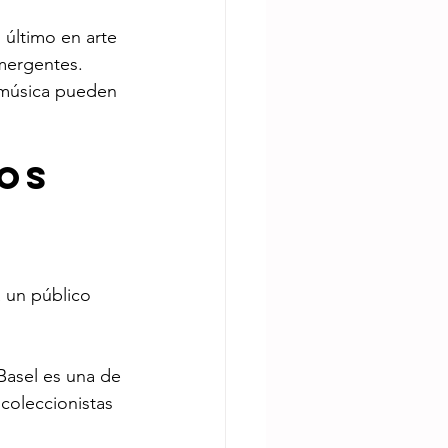
 último en arte 
emergentes.
a música pueden 
vos
a un público 
Basel es una de 
coleccionistas 