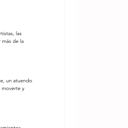
istas, las 
r más de la 
te, un atuendo 
 moverte y 
samientos 