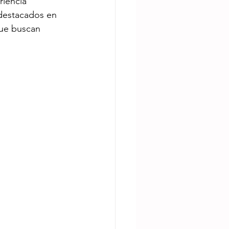
riencia 
destacados en 
que buscan 