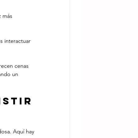
z más 
s interactuar 
frecen cenas 
ando un 
stir 
dosa. Aquí hay 