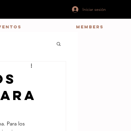
Iniciar sesión
ventos
Members
os
para
. Para los 