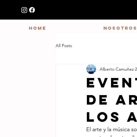
HOME
NOSOTRO
All Posts
Alberto Camuñez
2
Even
de A
los 
El arte y la música 