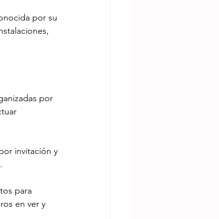
conocida por su 
stalaciones, 
ganizadas por 
ctuar 
or invitación y 
.
tos para 
ros en ver y 